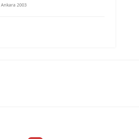
Ankara 2003
Enso
Karton Kapak
263
13,5 x 21 cm
Türkçe
Talip Türcan