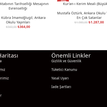
-35%
itabının Tarihselliği Mesajının
Kur’an-ı Kerim Meali (Büyük
KLE
SEPETE EKLE
Evrenselliği
Mustafa Öztürk
,
Ankara Okulu Y
e Kübra İmamoğlugil
,
Ankara
En Çok Satanlar
Okulu Yayınları
₺
1.287,00
₺
1.980,00
₺
364,00
₺
560,00
Haritası
Önemli Linkler
a
Gizlilik ve Güvenlik
ımız
Tüketici Kanunu
erimiz
Yasal Uyarı
İade Şartları
ar