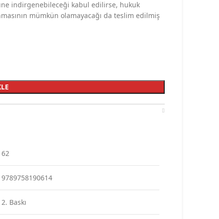
üne indirgenebileceği kabul edilirse, hukuk
anmasının mümkün olamayacağı da teslim edilmiş
KLE
62
9789758190614
2. Baskı