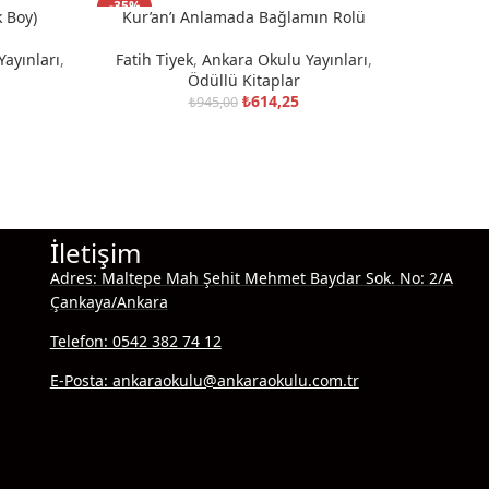
-35%
 Boy)
Kur’an’ı Anlamada Bağlamın Rolü
SEPETE EKLE
ayınları
,
Fatih Tiyek
,
Ankara Okulu Yayınları
,
Ödüllü Kitaplar
₺
614,25
₺
945,00
İletişim
Adres: Maltepe Mah Şehit Mehmet Baydar Sok. No: 2/A
Çankaya/Ankara
Telefon: 0542 382 74 12
E-Posta: ankaraokulu@ankaraokulu.com.tr