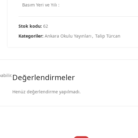
Basım Yeri ve Yılı :
Kağıt Kalite :
Stok kodu:
62
Cilt Tipi:
Kategoriler:
Ankara Okulu Yayınları
,
Talip Türcan
Sayfa Adedi :
Boyut :
Değerlendirmeler
bilir.
Dili :
Henüz değerlendirme yapılmadı.
Yazar :