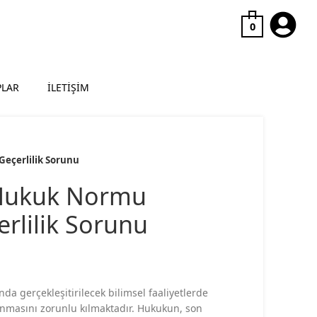
0
PLAR
İLETİŞİM
eçerlilik Sorunu
 Hukuk Normu
rlilik Sorunu
nda gerçekleşitirilecek bilimsel faaliyetlerde
nmasını zorunlu kılmaktadır. Hukukun, son