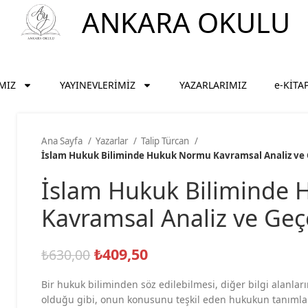
ANKARA OKULU
MIZ
YAYINEVLERİMİZ
YAZARLARIMIZ
e-KİTA
Ana Sayfa
Yazarlar
Talip Türcan
İslam Hukuk Biliminde Hukuk Normu Kavramsal Analiz ve G
İslam Hukuk Biliminde
Kavramsal Analiz ve Geçe
₺
409,50
₺
630,00
Bir hukuk biliminden söz edilebilmesi, diğer bilgi alanları
olduğu gibi, onun konusunu teşkil eden hukukun tanımla