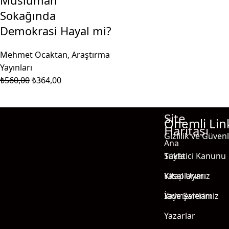
Sokağında
Demokrasi Hayal mi?
Mehmet Ocaktan
,
Araştırma
Yayınları
₺
560,00
₺
364,00
Site
Önemli Lin
Haritası
Gizlilik ve Güvenl
Ana
Sayfa
Tüketici Kanunu
Kitaplarımız
Yasal Uyarı
Yayınevlerimiz
İade Şartları
Yazarlar