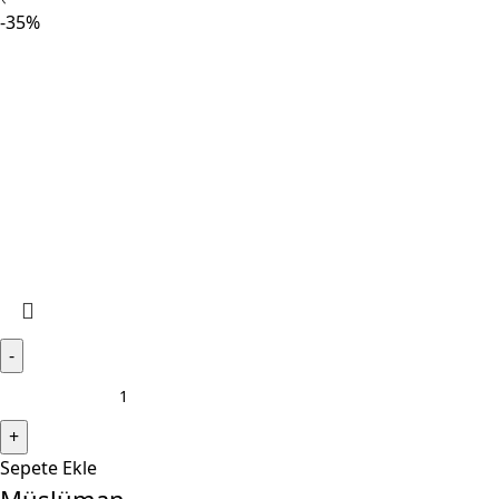
-35%
Sepete Ekle
Müslüman