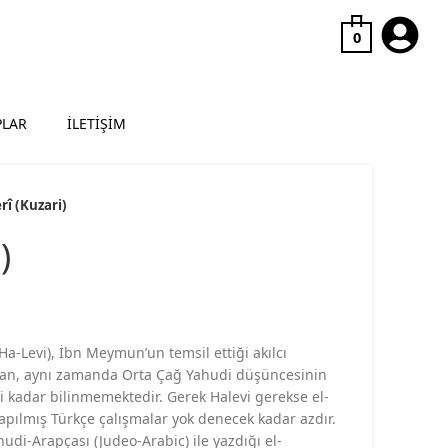
0
PLAR
İLETİŞİM
rî (Kuzari)
)
a-Levi), İbn Meymun’un temsil ettiği akılcı
ndan, aynı zamanda Orta Çağ Yahudi düşüncesinin
ri kadar bilinmemektedir. Gerek Halevi gerekse el-
e yapılmış Türkçe çalışmalar yok denecek kadar azdır.
ahudi-Arapçası (Judeo-Arabic) ile yazdığı el-