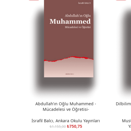
Abdullah’ın Oğlu Muhammed -
Dilbili
SEPETE EKLE
SEPETE E
Mücadelesi ve Öğretisi-
İsrafil Balcı
,
Ankara Okulu Yayınları
Must
₺
750,75
Y
₺
1.155,00