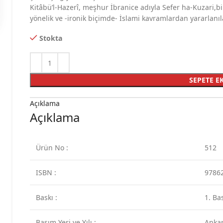
Kitâbü’l-Hazerî, meşhur İbranice adıyla Sefer ha-Kuzari,b
yönelik ve -ironik biçimde- İslami kavramlardan yararlanıl
Stokta
SEPETE E
Açıklama
Açıklama
Ürün No :
512
ISBN :
9786
Baskı :
1. Ba
Basım Yeri ve Yılı :
Anka