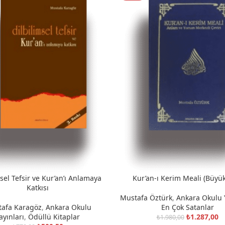
msel Tefsir ve Kur’an’ı Anlamaya
Kur’an-ı Kerim Meali (Büyük
KLE
SEPETE EKLE
Katkısı
Mustafa Öztürk
,
Ankara Okulu Y
afa Karagöz
,
Ankara Okulu
En Çok Satanlar
ayınları
,
Ödüllü Kitaplar
₺
1.287,00
₺
1.980,00