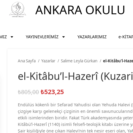
ANKARA OKULU
MIZ
YAYINEVLERİMİZ
YAZARLARIMIZ
e-KİTA
Ana Sayfa
Yazarlar
Salime Leyla Gürkan
el-Kitâbu’l-Haze
el-Kitâbu’l-Hazerî (Kuzari
₺
523,25
₺
805,00
Endülüs kökenli bir Sefarad Yahudisi olan Yehuda Halevi (H
çizgiye karşı gelenekçi çizginin en önemli savunucuları
etkili isimlerinden biridir. Fakat Türk akademyasında yete
Kitâbü’l-Hazerî (1140) isimli felsefi-teolojik kitabı üzerin
Şair kişiliğiyle öne çıkan Halevi’nin tek nesir eseri olan, Y