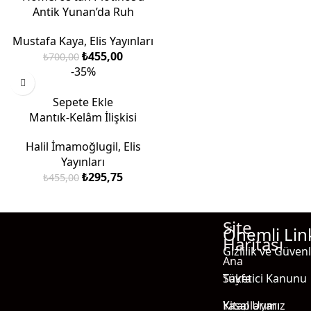
Antik Yunan’da Ruh
Mustafa Kaya
,
Elis Yayınları
₺
455,00
₺
700,00
-35%
Sepete Ekle
Mantık-Kelâm İlişkisi
Halil İmamoğlugil
,
Elis
Yayınları
₺
295,75
₺
455,00
Site
Önemli Lin
Haritası
Gizlilik ve Güvenl
Ana
Sayfa
Tüketici Kanunu
Kitaplarımız
Yasal Uyarı