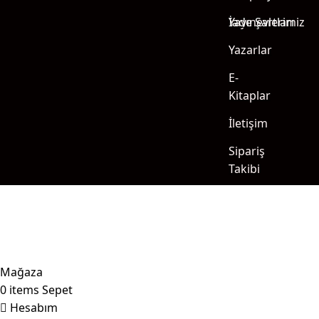
Yayınevlerimiz
İade Şartları
Yazarlar
E-
Kitaplar
İletişim
Sipariş
Takibi
Mağaza
0
items
Sepet
Hesabım