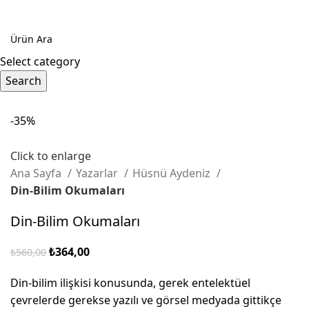
Select category
Search
-35%
Click to enlarge
Ana Sayfa
Yazarlar
Hüsnü Aydeniz
Din-Bilim Okumaları
Din-Bilim Okumaları
₺
364,00
₺
560,00
Din-bilim ilişkisi konusunda, gerek entelektüel
çevrelerde gerekse yazılı ve görsel medyada gittikçe