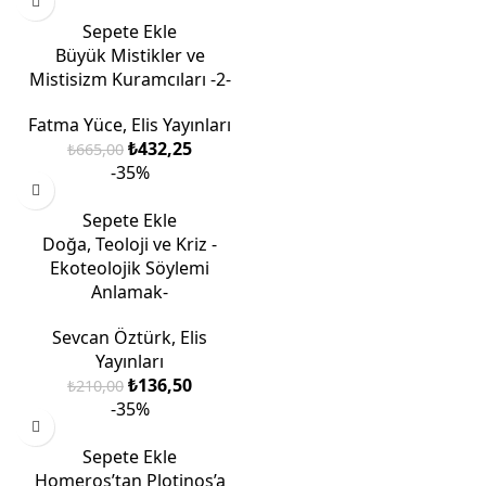
Sepete Ekle
Büyük Mistikler ve
Mistisizm Kuramcıları -2-
Fatma Yüce
,
Elis Yayınları
₺
432,25
₺
665,00
-35%
Sepete Ekle
Doğa, Teoloji ve Kriz -
Ekoteolojik Söylemi
Anlamak-
Sevcan Öztürk
,
Elis
Yayınları
₺
136,50
₺
210,00
-35%
Sepete Ekle
Homeros’tan Plotinos’a